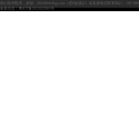
我们取得联系，邮箱：88146943#qq.com（把#改成@）或直接电话联系我们：189 38
备案信息：
粤ICP备2022022065号