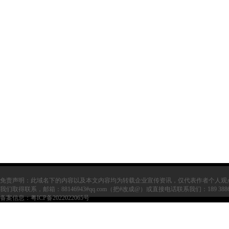
免责声明：此域名下的内容以及本文内容均为转载企业宣传资讯，仅代表作者个人观
我们取得联系，邮箱：88146943#qq.com（把#改成@）或直接电话联系我们：189 38
备案信息：
粤ICP备2022022065号