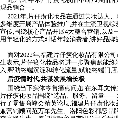
现品销合一。
2021年,片仔癀化妆品在通过美妆达人
多维度开展产品体验推广,并在主流卫视综
宣传,围绕核心产品开展4大整合营销,以及
用年轻化的方式对话年轻消费者,讲好品牌
面对2022年,福建片仔癀化妆品有限公
生表示,片仔癀化妆品将进一步聚焦赋能终
入,帮助终端沉淀和转化流量,赋能终端门
后疫情时代,共谋发展增长极
围绕当下实体零售痛点问题,在东耳文传
片仔癀化妆品围绕“选品、服务、留量——
行了零售商峰会精英论坛,福建片仔癀化妆
兼营销顾问范万军先生、洛阳色彩都恋品