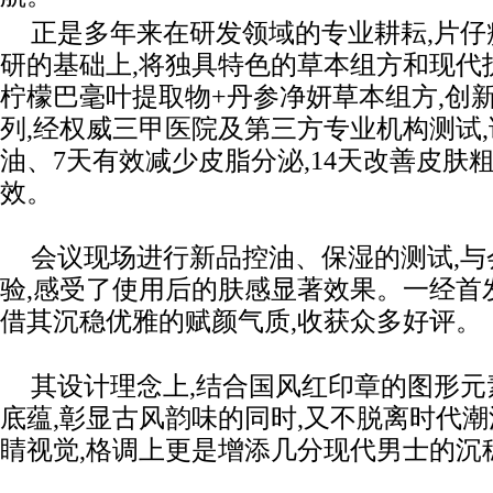
正是多年来在研发领域的专业耕耘,片
研的基础上,将独具特色的草本组方和现代
柠檬巴毫叶提取物+丹参净妍草本组方,创
列,经权威三甲医院及第三方专业机构测试,
油、7天有效减少皮脂分泌,14天改善皮肤
效。
会议现场进行新品控油、保湿的测试,
验,感受了使用后的肤感显著效果。一经首发
借其沉稳优雅的赋颜气质,收获众多好评。
其设计理念上,结合国风红印章的图形元
底蕴,彰显古风韵味的同时,又不脱离时代潮
睛视觉,格调上更是增添几分现代男士的沉