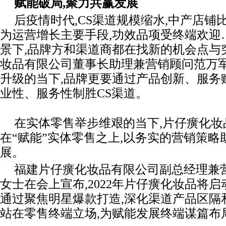
赋能破局,聚力共赢发展
后疫情时代,CS渠道规模缩水,中产店铺
为运营增长主要手段,功效品项受终端欢迎
景下,品牌方和渠道商都在找新的机会点与
妆品有限公司董事长助理兼营销顾问范万军
升级的当下,品牌更要通过产品创新、服务
业性、服务性制胜CS渠道。
在实体零售举步维艰的当下,片仔癀化
在“赋能”实体零售之上,以务实的营销策
展。
福建片仔癀化妆品有限公司副总经理兼
女士在会上宣布,2022年片仔癀化妆品将
通过聚焦明星爆款打造,深化渠道产品区隔
站在零售终端立场,为赋能发展终端谋篇布