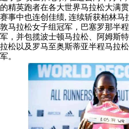
的精英跑者在各大世界马拉松大满贯
赛事中也连创佳绩, 连续斩获柏林
敦马拉松女子组冠军，巴塞罗那半程
军，并包揽波士顿马拉松、阿姆斯特
拉松以及罗马至奥斯蒂亚半程马拉松
军。