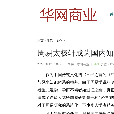
首
主页
>
生活
>
文化
>
周易太极轩成为国内知
2022-08-17 16:02:46
来源：华网商业
|
浏览（17
作为中国传统文化四书五经之首的《易
与风水知识体系的根基。由于周易学说的
者鱼龙混杂，学而不精者如过江之鲫，真
造成了许多人觉得周易研究是一种“迷信”
对于周易研究的系统化，不少华人学者精