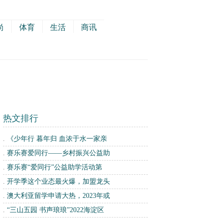
尚
体育
生活
商讯
热文排行
.
《少年行 暮年归 血浓于水一家亲
.
赛乐赛爱同行——乡村振兴公益助
.
赛乐赛“爱同行”公益助学活动第
.
开学季这个业态最火爆，加盟龙头
.
澳大利亚留学申请大热，2023年或
.
“三山五园 书声琅琅”2022海淀区