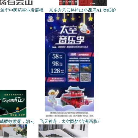
山筑牢中医药事业发展根
京东方艺云将推出小课屏A1 类纸护
威驱蚊喷雾，朝云
飞天神舟，太空圆梦!涪洲画肪2