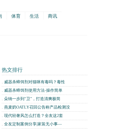
尚
体育
生活
商讯
热文排行
.
威器杀蟑饵剂对猫咪有毒吗？毒性
.
威器杀蟑饵剂使用方法-操作简单
.
朵纳一步到“卫”，打造清爽极简
.
燕麦奶OATLY召回公告称产品检测没
.
现代轻奢风怎么打造？全友这2套
.
全友定制案例分享|家装无小事—