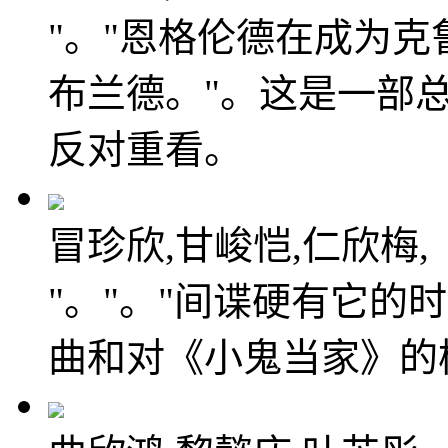
"。"恩格伦德在成为克
布兰德。"。这是一部
反对重看。
冒珍欣,甘峻恺,仁欣梅,
"。"。"间谍硬有它的
曲和对《小鬼当家》的