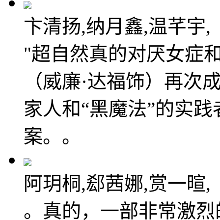
卞清扬,纳月鑫,温芊宇,
"超自然真的对厌女症
（威廉·达福饰）再次
家人和“黑魔法”的实
案。。
阿玥桐,郄茜娜,赏一暄,
。真的，一部非常激烈